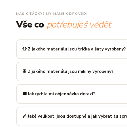
MÁŠ OTÁZKY? MY MÁME ODPOVĚDI
Vše co
potřebuješ vědět
👕 Z jakého materiálu jsou trička a šaty vyrobeny?
Používáme prémiovou 100% bavlnu — měkkou na dotek, pr
zachová tvar i barvu i po desítkách praní. Kvalita, kterou p
🧥 Z jakého materiálu jsou mikiny vyrobeny?
Mikiny šijeme ze směsi
80 % bavlny a 20 % polyesteru
— 
prodyšná kombinace, která si dlouho drží tvar i po opakov
🚚 Jak rychle mi objednávka dorazí?
Mimo sezónu balíme a odesíláme do 3 pracovních dní. Do
poštu trvá obvykle 1–3 pracovní dny — zboží tak můžeš mít
📏 Jaké velikosti jsou dostupné a jak vybrat tu sp