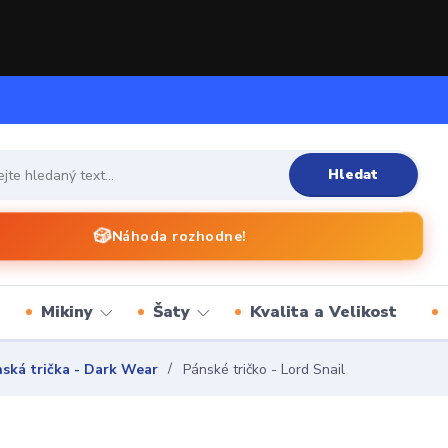
Hledat
🎲
Náhoda rozhodne!
Mikiny
Šaty
Kvalita a Velikost
ská trička - Dark Wear
Pánské tričko - Lord Snail