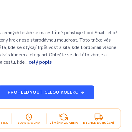
ajemných lesích se majestátně pohybuje Lord Snail, jehož
ený krok nese starodávnou moudrost. Toto tričko vás
a, kde se stýkají trpělivost a síla, kde Lord Snail vládne
tví s klidem a elegancí. Oblečte se do této zbroje a
a cestu, kde...
celý popis
PROHLÉDNOUT CELOU KOLEKCI
OTISK
100% BAVLNA
VÝMĚNA ZDARMA
RYCHLÉ DORUČENÍ