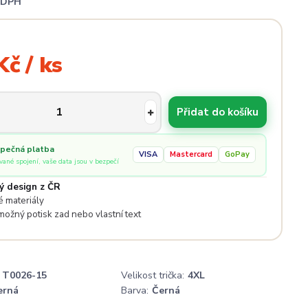
i DPH
Kč / ks
Přidat do košíku
pečná platba
VISA
Mastercard
GoPay
ované spojení, vaše data jsou v bezpečí
ý design z ČR
 materiály
 možný potisk zad nebo vlastní text
T0026-15
Velikost trička:
4XL
erná
Barva:
Černá