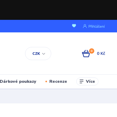
Přihlášení
0
0 Kč
CZK
Více
Dárkové poukazy
Recenze