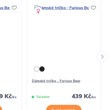
Dámské tričko - Furious Bear
9 Kč
439 Kč
Skladem
/
ks
/
ks