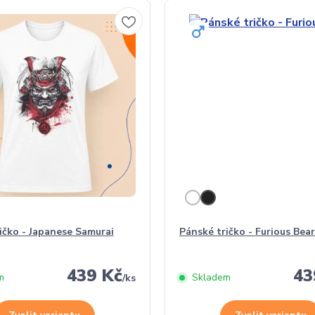
ičko - Japanese Samurai
Pánské tričko - Furious Bear
439 Kč
43
m
Skladem
/
ks