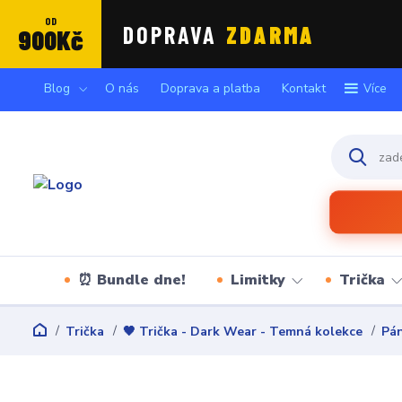
OD
DOPRAVA
ZDARMA
900Kč
Blog
O nás
Doprava a platba
Kontakt
Více
⏰ Bundle dne!
Limitky
Trička
Trička
🖤 Trička - Dark Wear - Temná kolekce
Pán