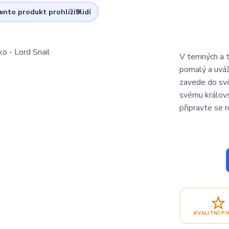
tento produkt prohlíží
9
lidí
V temných a t
pomalý a uváž
zavede do svět
svému královs
připravte se n
KVALITNÍ P