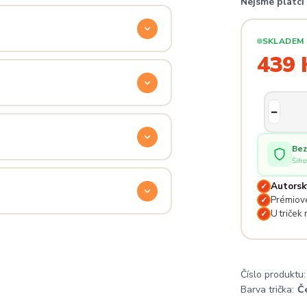
Nejsme plátc
ý. Klikni na
Průvodce velikostmi
e hračka.
SKLADEM
439 
odu. Stačí nás kontaktovat na
— proto se nebojte napsat na
 potěší.
Bez
Šifr
lé pro originální dárky nebo párové
e na detailech.
Autorsk
✓
Prémiové
✓
U triček
✓
a
. Jsi odjinud? Napiš nám — do
Číslo produktu:
Barva trička:
Č