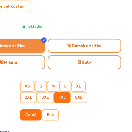
e velikostmi
Skladem
✓
👗
ánské tričko
Dámské tričko
🧥
👗
Mikina
Šaty
XS
S
M
L
XL
2XL
3XL
4XL
5XL
Černá
Bílá