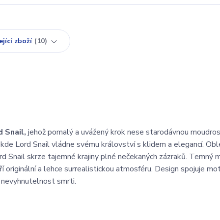
jící zboží
10
d Snail,
jehož pomalý a uvážený krok nese starodávnou moudros
a, kde Lord Snail vládne svému království s klidem a elegancí. Ob
rd Snail skrze tajemné krajiny plné nečekaných zázraků. Temný m
ří originální a lehce surrealistickou atmosféru. Design spojuje mot
í nevyhnutelnost smrti.