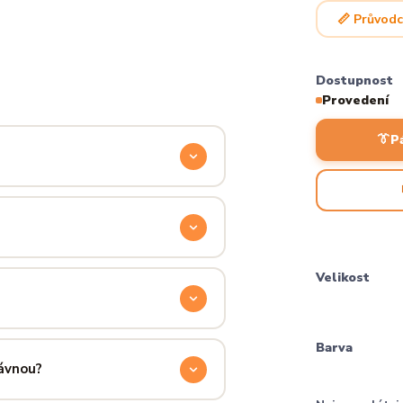
📏 Průvodc
Dostupnost
Provedení
👔
P
odyšnou a odolnou. Produkt si
ocítíš hned při prvním oblečení.
příjemně hřejivá, pevná a zároveň
Velikost
aném praní.
ručení přes PPL, GLS nebo Českou
Barva
 u sebe už za pár dní.
rávnou?