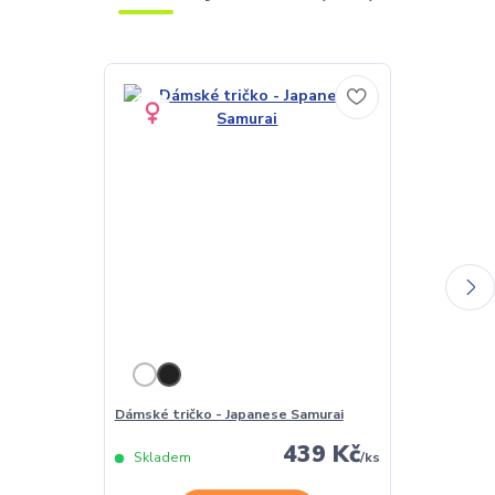
Dámské tričko - Japanese Samurai
Pánské tričko
439 Kč
Skladem
/
ks
Skladem