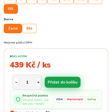
5XL
Barva
Černá
Bílá
Nejsme plátci DPH
SKLADEM
439 Kč / ks
Přidat do košíku
Bezpečná platba
VISA
Mastercard
GoPay
Šifrované spojení, vaše
data jsou v bezpečí