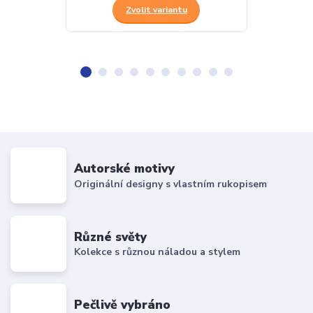
Zvolit variantu
Z
Autorské motivy
Originální designy s vlastním rukopisem
Různé světy
Kolekce s různou náladou a stylem
Pečlivě vybráno