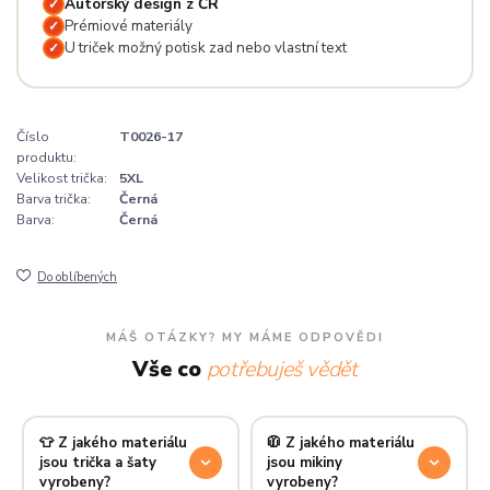
Autorský design z ČR
✓
Prémiové materiály
✓
U triček možný potisk zad nebo vlastní text
✓
Číslo
T0026-17
produktu:
Velikost trička:
5XL
Barva trička:
Černá
Barva:
Černá
Do oblíbených
MÁŠ OTÁZKY? MY MÁME ODPOVĚDI
Vše co
potřebuješ vědět
👕 Z jakého materiálu
🧥 Z jakého materiálu
jsou trička a šaty
jsou mikiny
vyrobeny?
vyrobeny?