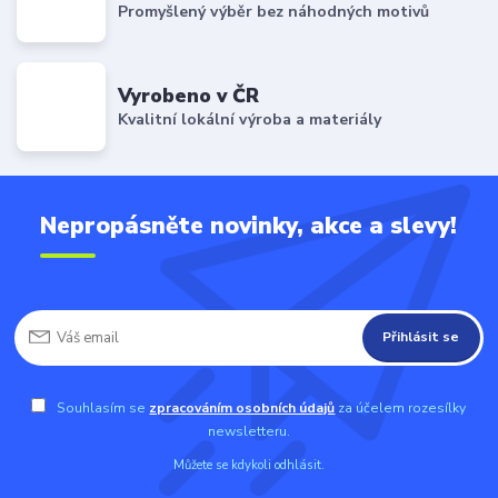
Promyšlený výběr bez náhodných motivů
Vyrobeno v ČR
Kvalitní lokální výroba a materiály
Nepropásněte novinky, akce a slevy!
Přihlásit se
Souhlasím se
zpracováním osobních údajů
za účelem rozesílky
newsletteru.
Můžete se kdykoli odhlásit.