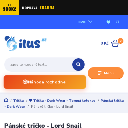
OD
DOPRAVA
ZDARMA
900Kč
CZK
0
0 Kč
Menu
🎲
Náhoda rozhodne!
Trička
🖤 Trička - Dark Wear - Temná kolekce
Pánská trička
- Dark Wear
Pánské tričko - Lord Snail
Pánské tričko - Lord Snail