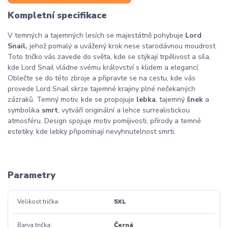
Kompletní specifikace
V temných a tajemných lesích se majestátně pohybuje
Lord
Snail,
jehož pomalý a uvážený krok nese starodávnou moudrost.
Toto tričko vás zavede do světa, kde se stýkají trpělivost a síla,
kde Lord Snail vládne svému království s klidem a elegancí.
Oblečte se do této zbroje a připravte se na cestu, kde vás
provede Lord Snail skrze tajemné krajiny plné nečekaných
zázraků. Temný motiv, kde se propojuje
lebka
, tajemný
šnek
a
symbolika
smrt
, vytváří originální a lehce surrealistickou
atmosféru. Design spojuje motiv pomíjivosti, přírody a temné
estetiky, kde lebky připomínají nevyhnutelnost smrti.
Parametry
Velikost trička
5XL
Barva trička
Černá