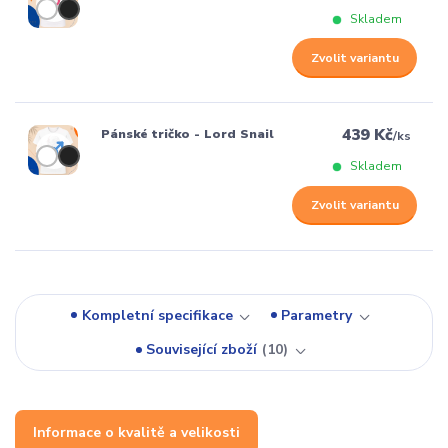
Skladem
Zvolit variantu
439 Kč
Pánské tričko - Lord Snail
/
ks
Skladem
Zvolit variantu
Kompletní specifikace
Parametry
Související zboží
10
Informace o kvalitě a velikosti