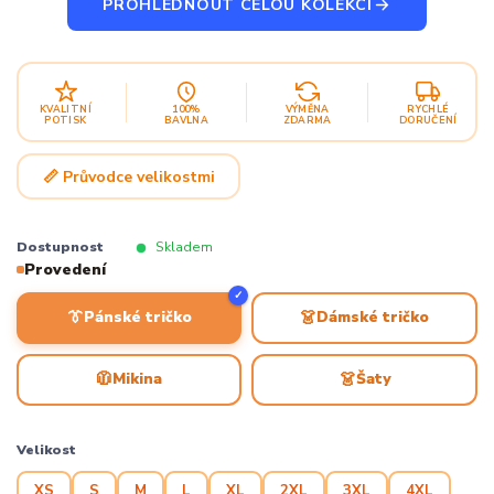
PROHLÉDNOUT CELOU KOLEKCI
KVALITNÍ
100%
VÝMĚNA
RYCHLÉ
POTISK
BAVLNA
ZDARMA
DORUČENÍ
📏 Průvodce velikostmi
Dostupnost
Skladem
Provedení
✓
👔
👗
Pánské tričko
Dámské tričko
🧥
👗
Mikina
Šaty
Velikost
XS
S
M
L
XL
2XL
3XL
4XL