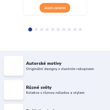
Zvolit variantu
Z
Autorské motivy
Originální designy s vlastním rukopisem
Různé světy
Kolekce s různou náladou a stylem