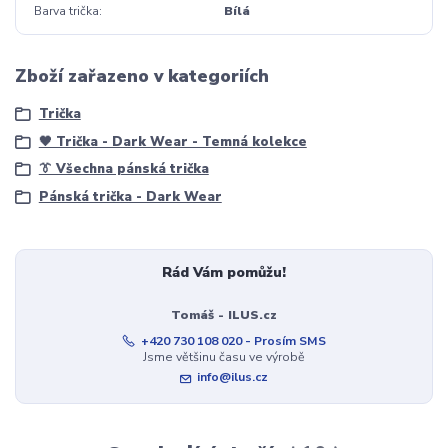
Barva trička
Bílá
Zboží zařazeno v kategoriích
Trička
🖤 Trička - Dark Wear - Temná kolekce
👔 Všechna pánská trička
Pánská trička - Dark Wear
Rád Vám pomůžu!
Tomáš - ILUS.cz
+420 730 108 020 - Prosím SMS
Jsme většinu času ve výrobě
info@ilus.cz