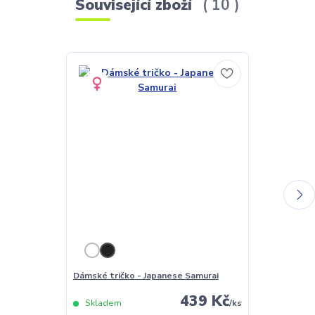
Související zboží
10
Dámské tričko - Japanese Samurai
Pánské tričko
439 Kč
Skladem
/
ks
Skladem