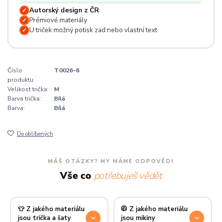
Autorský design z ČR
✓
Prémiové materiály
✓
U triček možný potisk zad nebo vlastní text
✓
Číslo
T0026-6
produktu:
Velikost trička:
M
Barva trička:
Bílá
Barva:
Bílá
Do oblíbených
MÁŠ OTÁZKY? MY MÁME ODPOVĚDI
Vše co
potřebuješ vědět
👕 Z jakého materiálu
🧥 Z jakého materiálu
jsou trička a šaty
jsou mikiny