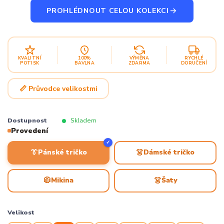
PROHLÉDNOUT CELOU KOLEKCI
KVALITNÍ
100%
VÝMĚNA
RYCHLÉ
POTISK
BAVLNA
ZDARMA
DORUČENÍ
📏 Průvodce velikostmi
Dostupnost
Skladem
Provedení
✓
👔
👗
Pánské tričko
Dámské tričko
🧥
👗
Mikina
Šaty
Velikost