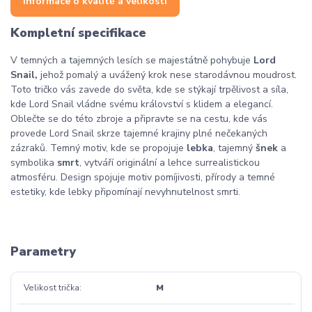
Informace o kvalitě a velikosti
Kompletní specifikace
V temných a tajemných lesích se majestátně pohybuje
Lord
Snail,
jehož pomalý a uvážený krok nese starodávnou moudrost.
Toto tričko vás zavede do světa, kde se stýkají trpělivost a síla,
kde Lord Snail vládne svému království s klidem a elegancí.
Oblečte se do této zbroje a připravte se na cestu, kde vás
provede Lord Snail skrze tajemné krajiny plné nečekaných
zázraků. Temný motiv, kde se propojuje
lebka
, tajemný
šnek
a
symbolika
smrt
, vytváří originální a lehce surrealistickou
atmosféru. Design spojuje motiv pomíjivosti, přírody a temné
estetiky, kde lebky připomínají nevyhnutelnost smrti.
Parametry
Velikost trička
M