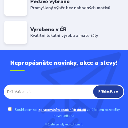
Pečlivě vybráno
Promyšlený výběr bez náhodných motivů
Vyrobeno v ČR
Kvalitní lokální výroba a materiály
Nepropásněte novinky, akce a slevy!
Přihlásit se
Souhlasím se
zpracováním osobních údajů
za účelem rozesílky
newsletteru.
Můžete se kdykoli odhlásit.