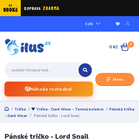
OD
DOPRAVA
ZDARMA
900Kč
CZK
0
0 Kč
Menu
🎲
Náhoda rozhodne!
Trička
🖤 Trička - Dark Wear - Temná kolekce
Pánská trička
- Dark Wear
Pánské tričko - Lord Snail
Pánské tričko - Lord Snail