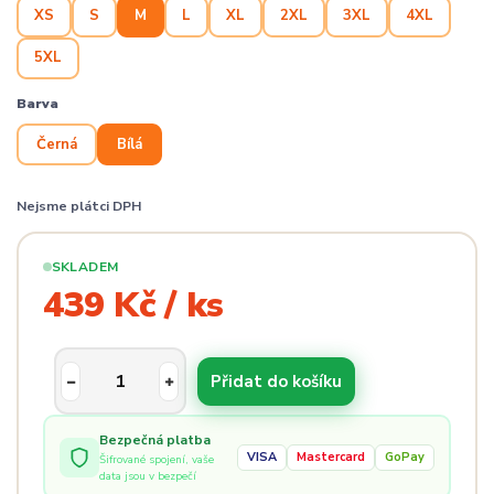
XS
S
M
L
XL
2XL
3XL
4XL
5XL
Barva
Černá
Bílá
Nejsme plátci DPH
SKLADEM
439 Kč / ks
Přidat do košíku
Bezpečná platba
VISA
Mastercard
GoPay
Šifrované spojení, vaše
data jsou v bezpečí