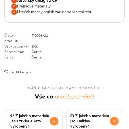
Autorský design z ČR
✓
Prémiové materiály
✓
U triček možný potisk zad nebo vlastní text
✓
Číslo
T0001-11
produktu:
Velikost trička:
2XL
Barva trička:
Černá
Barva:
Černá
Do oblíbených
MÁŠ OTÁZKY? MY MÁME ODPOVĚDI
Vše co
potřebuješ vědět
👕 Z jakého materiálu
🧥 Z jakého materiálu
jsou trička a šaty
jsou mikiny
vyrobeny?
vyrobeny?