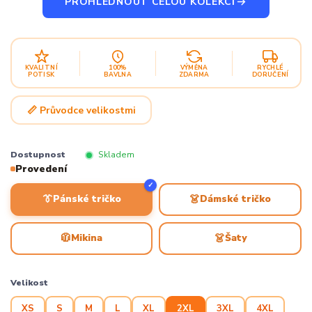
PROHLÉDNOUT CELOU KOLEKCI
KVALITNÍ
100%
VÝMĚNA
RYCHLÉ
POTISK
BAVLNA
ZDARMA
DORUČENÍ
📏 Průvodce velikostmi
Dostupnost
Skladem
Provedení
✓
👔
👗
Pánské tričko
Dámské tričko
🧥
👗
Mikina
Šaty
Velikost
XS
S
M
L
XL
2XL
3XL
4XL