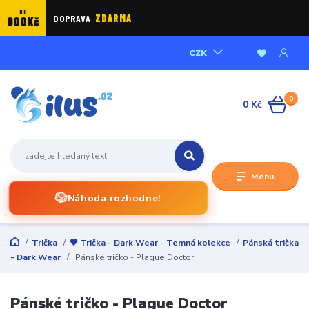
OD
DOPRAVA
ZDARMA
900Kč
CZK
0
0 Kč
Menu
🎲
Náhoda rozhodne!
Trička
🖤 Trička - Dark Wear - Temná kolekce
Pánská trička
- Dark Wear
Pánské tričko - Plague Doctor
Pánské tričko - Plague Doctor