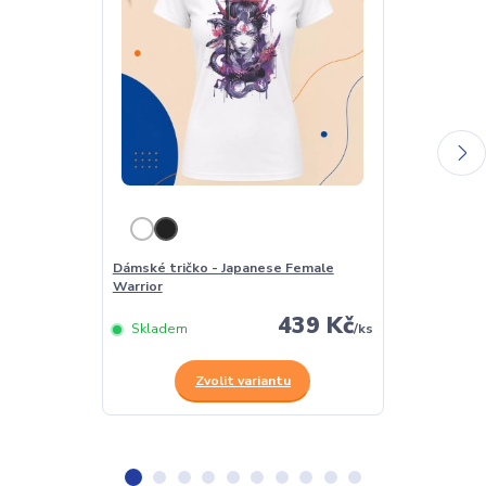
Dámské tričko - Japanese Female
Pánské tričko
Warrior
Warrior
439 Kč
Skladem
/
ks
Skladem
Zvolit variantu
Z