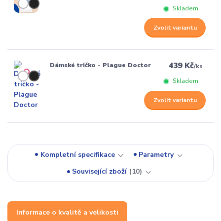
Skladem
Zvolit variantu
439 Kč
Dámské tričko - Plague Doctor
/
ks
Skladem
Zvolit variantu
Kompletní specifikace
Parametry
Související zboží
10
Informace o kvalitě a velikosti