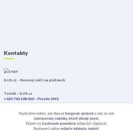
Kontakty
ILUS.cz - Barevný svět na plátnech
Tomáš - ILUS.cz
+420 730 108 020 - Prosím SMS
Jsme většinu času ve výrobě
Používáme cookies, aby
ilus.cz fungoval správně
a aby se vám
info@ilus.cz
zobrazovaly nabídky, které dávají smysl.
Klikem na
Souhlasím pomůžete
eshop dál zlepšovat.
Nastavení cookies
můžete kdykoliv změnit.