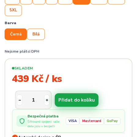
5XL
Barva
Černá
Bílá
Nejsme plátci DPH
SKLADEM
439 Kč / ks
Přidat do košíku
Bezpečná platba
VISA
Mastercard
GoPay
Šifrované spojení, vaše
data jsou v bezpečí