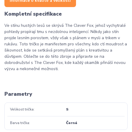
Informace o kvalitě a velikosti
Kompletní specifikace
Ve stínu hustých lesů se skrývá The Clever Fox, jehož vychytralé
pohledy propírají tmu s nezdolnou inteligencí. Někdy jako stín
projde lesním porostem, vždy však s plánem v mysli a trikem v
rukávu. Toto tričko je manifestem pro všechny, kdo ctí moudrost a
šikovnost, kde se setkává promyšlený plán s kreativitou a
důvtipem. Oblečte se do této zbroje a připravte se na
dobrodružství s The Clever Fox, kde každý okamžik přináší novou
výzvu a nekonečné možnosti.
Liška
Parametry
Velikost trička
S
Barva trička
Černá