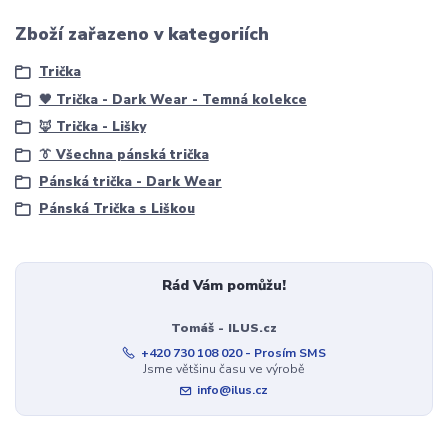
Zboží zařazeno v kategoriích
Trička
🖤 Trička - Dark Wear - Temná kolekce
🦊 Trička - Lišky
👔 Všechna pánská trička
Pánská trička - Dark Wear
Pánská Trička s Liškou
Rád Vám pomůžu!
Tomáš - ILUS.cz
+420 730 108 020 - Prosím SMS
Jsme většinu času ve výrobě
info@ilus.cz