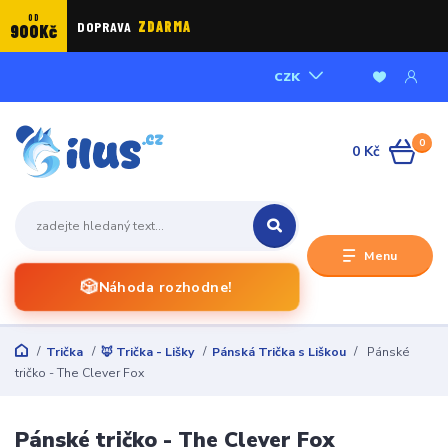
OD
DOPRAVA
ZDARMA
900Kč
CZK
0
0 Kč
Menu
🎲
Náhoda rozhodne!
Trička
🦊 Trička - Lišky
Pánská Trička s Liškou
Pánské
tričko - The Clever Fox
Pánské tričko - The Clever Fox