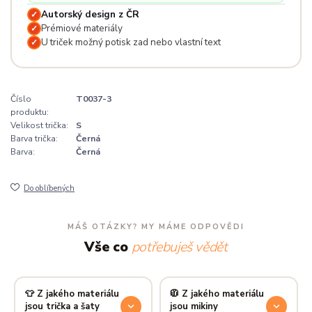
Autorský design z ČR
✓
Prémiové materiály
✓
U triček možný potisk zad nebo vlastní text
✓
Číslo
T0037-3
produktu:
Velikost trička:
S
Barva trička:
Černá
Barva:
Černá
Do oblíbených
MÁŠ OTÁZKY? MY MÁME ODPOVĚDI
Vše co
potřebuješ vědět
👕 Z jakého materiálu
🧥 Z jakého materiálu
jsou trička a šaty
jsou mikiny