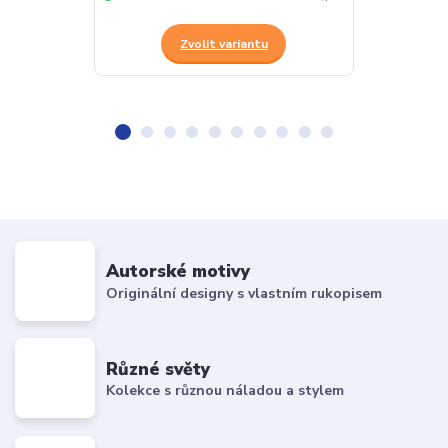
Zvolit variantu
Z
Autorské motivy
Originální designy s vlastním rukopisem
Různé světy
Kolekce s různou náladou a stylem