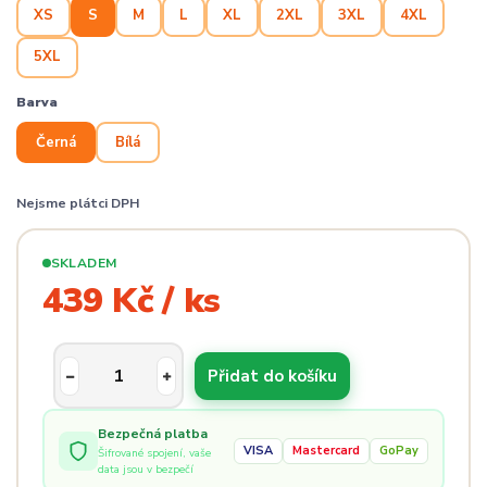
XS
S
M
L
XL
2XL
3XL
4XL
5XL
Barva
Černá
Bílá
Nejsme plátci DPH
SKLADEM
439 Kč / ks
Přidat do košíku
Bezpečná platba
VISA
Mastercard
GoPay
Šifrované spojení, vaše
data jsou v bezpečí