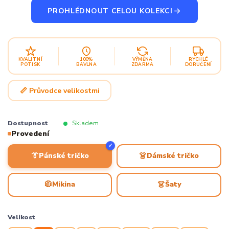
PROHLÉDNOUT CELOU KOLEKCI
KVALITNÍ
100%
VÝMĚNA
RYCHLÉ
POTISK
BAVLNA
ZDARMA
DORUČENÍ
📏 Průvodce velikostmi
Dostupnost
Skladem
Provedení
✓
👔
👗
Pánské tričko
Dámské tričko
🧥
👗
Mikina
Šaty
Velikost