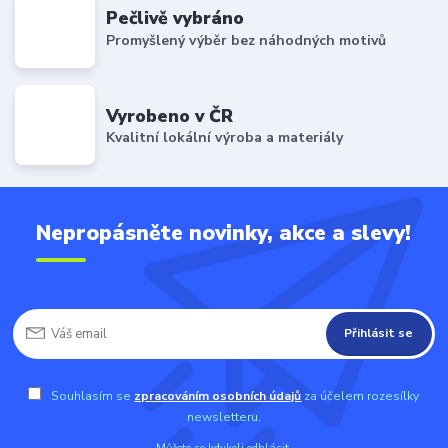
Pečlivě vybráno
Promyšlený výběr bez náhodných motivů
Vyrobeno v ČR
Kvalitní lokální výroba a materiály
Nepropásněte novinky, akce a slevy!
Přihlásit se
Souhlasím se
zpracováním osobních údajů
za účelem rozesílky
newsletteru.