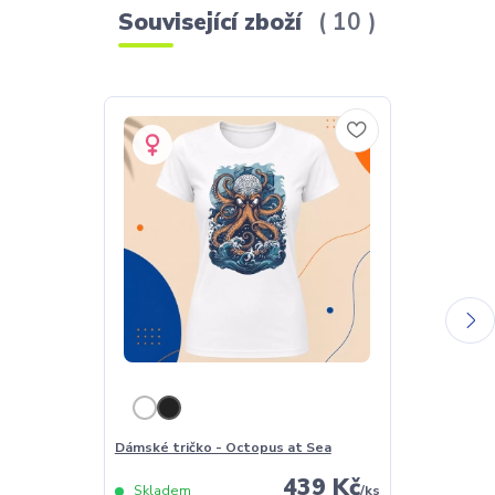
Související zboží
10
Dámské tričko - Octopus at Sea
Pánské tričko
439 Kč
Skladem
/
ks
Skladem