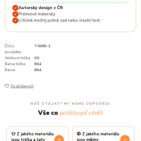
Autorský design z ČR
✓
Prémiové materiály
✓
U triček možný potisk zad nebo vlastní text
✓
Číslo
T0005-2
produktu:
Velikost trička:
XS
Barva trička:
Bílá
Barva:
Bílá
Do oblíbených
MÁŠ OTÁZKY? MY MÁME ODPOVĚDI
Vše co
potřebuješ vědět
👕 Z jakého materiálu
🧥 Z jakého materiálu
jsou trička a šaty
jsou mikiny