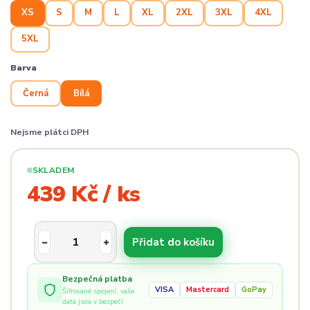
XS
S
M
L
XL
2XL
3XL
4XL
5XL
Barva
Černá
Bílá
Nejsme plátci DPH
SKLADEM
439 Kč / ks
Přidat do košíku
Bezpečná platba
VISA
Mastercard
GoPay
Šifrované spojení, vaše
data jsou v bezpečí