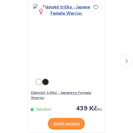
Dámské tričko - Japanese Female
Pánské tričko
Warrior
Warrior
439 Kč
Skladem
/
ks
Skladem
Zvolit variantu
Z