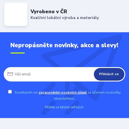
Vyrobeno v ČR
Kvalitní lokální výroba a materiály
Nepropásněte novinky, akce a slevy!
Přihlásit se
Souhlasím se
zpracováním osobních údajů
za účelem rozesílky
newsletteru.
Můžete se kdykoli odhlásit.