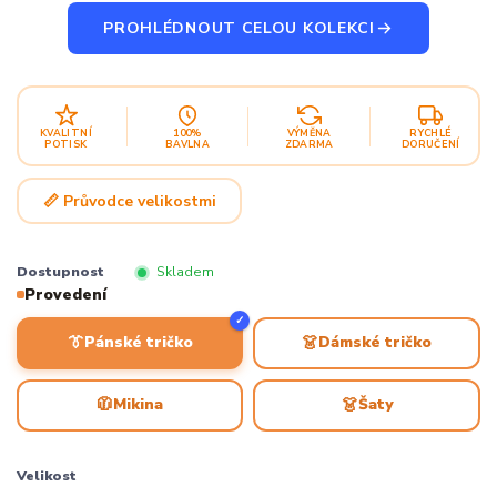
PROHLÉDNOUT CELOU KOLEKCI
KVALITNÍ
100%
VÝMĚNA
RYCHLÉ
POTISK
BAVLNA
ZDARMA
DORUČENÍ
📏 Průvodce velikostmi
Dostupnost
Skladem
Provedení
✓
👔
👗
Pánské tričko
Dámské tričko
🧥
👗
Mikina
Šaty
Velikost