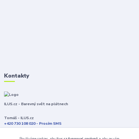
Kontakty
ILUS.cz - Barevný svět na plátnech
Tomáš - ILUS.cz
+420 730 108 020 - Prosím SMS
Jsme většinu času ve výrobě
Používáme cookies, aby
ilus.cz fungoval správně
a aby se vám