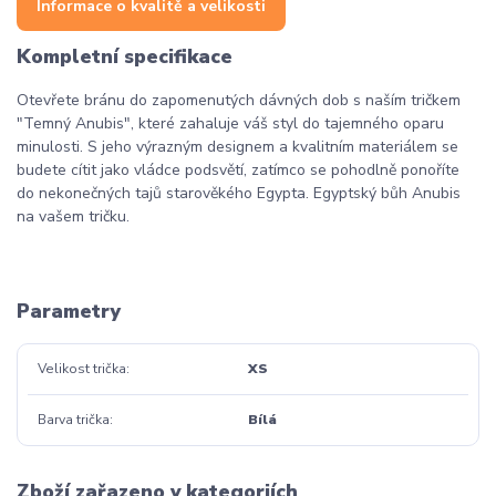
Informace o kvalitě a velikosti
Kompletní specifikace
Otevřete bránu do zapomenutých dávných dob s naším tričkem
"Temný Anubis", které zahaluje váš styl do tajemného oparu
minulosti. S jeho výrazným designem a kvalitním materiálem se
budete cítit jako vládce podsvětí, zatímco se pohodlně ponoříte
do nekonečných tajů starověkého Egypta. Egyptský bůh Anubis
na vašem tričku.
Parametry
Velikost trička
XS
Barva trička
Bílá
Zboží zařazeno v kategoriích