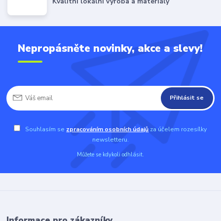
Kvalitní lokální výroba a materiály
Nepropásněte novinky, akce a slevy!
Přihlásit se
Souhlasím se
zpracováním osobních údajů
za účelem rozesílky
newsletteru.
Můžete se kdykoli odhlásit.
Informace pro zákazníky