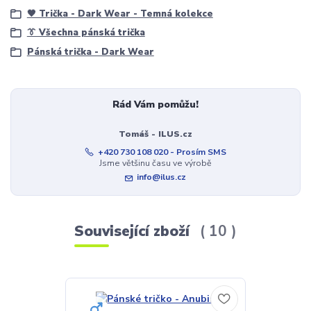
🖤 Trička - Dark Wear - Temná kolekce
👔 Všechna pánská trička
Pánská trička - Dark Wear
Rád Vám pomůžu!
Tomáš - ILUS.cz
+420 730 108 020 - Prosím SMS
Jsme většinu času ve výrobě
info@ilus.cz
Související zboží
10