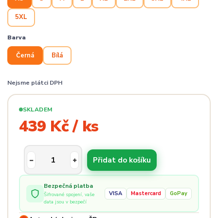
5XL
Barva
Černá
Bílá
Nejsme plátci DPH
SKLADEM
439 Kč / ks
Přidat do košíku
Bezpečná platba
VISA
Mastercard
GoPay
Šifrované spojení, vaše
data jsou v bezpečí