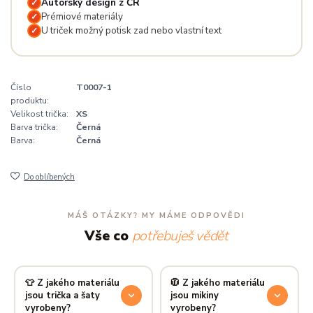
Autorský design z ČR
✓
Prémiové materiály
✓
U triček možný potisk zad nebo vlastní text
✓
Číslo
T0007-1
produktu:
Velikost trička:
XS
Barva trička:
Černá
Barva:
Černá
Do oblíbených
MÁŠ OTÁZKY? MY MÁME ODPOVĚDI
Vše co
potřebuješ vědět
👕 Z jakého materiálu
🧥 Z jakého materiálu
jsou trička a šaty
jsou mikiny
vyrobeny?
vyrobeny?