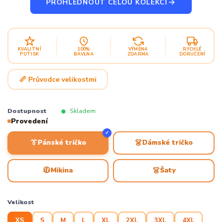
PROHLÉDNOUT CELOU KOLEKCI
KVALITNÍ
100%
VÝMĚNA
RYCHLÉ
POTISK
BAVLNA
ZDARMA
DORUČENÍ
📏 Průvodce velikostmi
Dostupnost
Skladem
Provedení
✓
👔
👗
Pánské tričko
Dámské tričko
🧥
👗
Mikina
Šaty
Velikost
XS
S
M
L
XL
2XL
3XL
4XL