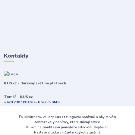
Kontakty
ILUS.cz - Barevný svět na plátnech
Tomáš - ILUS.cz
+420 730 108 020 - Prosím SMS
Jsme většinu času ve výrobě
Používáme cookies, aby
ilus.cz fungoval správně
a aby se vám
info@ilus.cz
zobrazovaly nabídky, které dávají smysl.
Klikem na
Souhlasím pomůžete
eshop dál zlepšovat.
Nastavení cookies
můžete kdykoliv změnit.