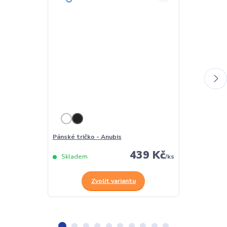
Pánské tričko - Anubis
Dámské tričko
439 Kč
Skladem
/
ks
Skladem
Zvolit variantu
Z