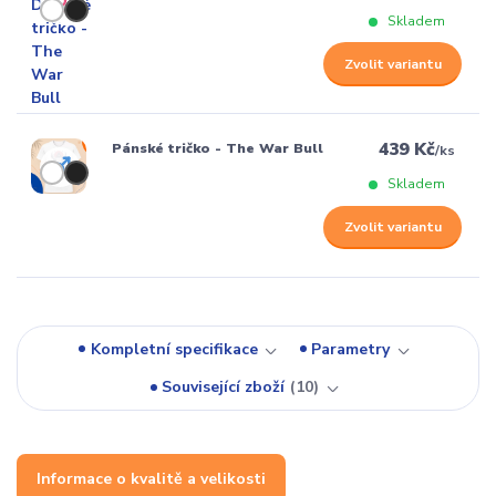
Skladem
Zvolit variantu
439 Kč
Pánské tričko - The War Bull
/
ks
Skladem
Zvolit variantu
Kompletní specifikace
Parametry
Související zboží
10
Informace o kvalitě a velikosti