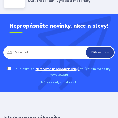
Kvalitní lokální výroba a materiály
Nepropásněte novinky, akce a slevy!
Přihlásit se
Souhlasím se
zpracováním osobních údajů
za účelem rozesílky
newsletteru.
Můžete se kdykoli odhlásit.
Informace pro zákazníky