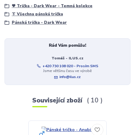
🖤 Trička - Dark Wear - Temná kolekce
👔 Všechna pánská trička
Pánská trička - Dark Wear
Rád Vám pomůžu!
Tomáš - ILUS.cz
+420 730 108 020 - Prosím SMS
Jsme většinu času ve výrobě
info@ilus.cz
Související zboží
10