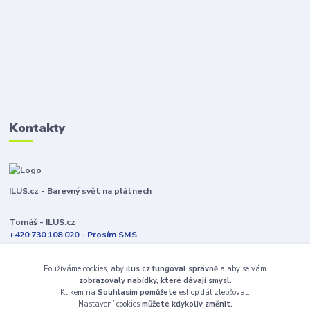
Kontakty
ILUS.cz - Barevný svět na plátnech
Tomáš - ILUS.cz
+420 730 108 020 - Prosím SMS
Jsme většinu času ve výrobě
Používáme cookies, aby
ilus.cz fungoval správně
a aby se vám
info@ilus.cz
zobrazovaly nabídky, které dávají smysl.
Klikem na
Souhlasím pomůžete
eshop dál zlepšovat.
Nastavení cookies
můžete kdykoliv změnit.