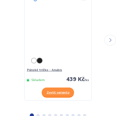
Pánské tričko - Anubis
Dámské tričko
439 Kč
Skladem
/
ks
Skladem
Zvolit variantu
Z