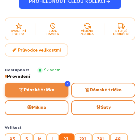
PROHLÉDNOUT CELOU KOLEKCI
KVALITNÍ
100%
VÝMĚNA
RYCHLÉ
POTISK
BAVLNA
ZDARMA
DORUČENÍ
📏 Průvodce velikostmi
Dostupnost
Skladem
Provedení
✓
👔
👗
Pánské tričko
Dámské tričko
🧥
👗
Mikina
Šaty
Velikost
XS
S
M
L
XL
2XL
3XL
4XL