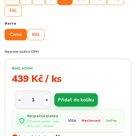
5XL
Barva
Černá
Bílá
Nejsme plátci DPH
SKLADEM
439 Kč / ks
Přidat do košíku
Bezpečná platba
VISA
Mastercard
GoPay
Šifrované spojení, vaše
data jsou v bezpečí