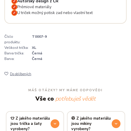
Autorský design z ČR
✓
Prémiové materiály
✓
U triček možný potisk zad nebo vlastní text
✓
Číslo
T0007-9
produktu:
Velikost trička:
XL
Barva trička:
Černá
Barva:
Černá
Do oblíbených
MÁŠ OTÁZKY? MY MÁME ODPOVĚDI
Vše co
potřebuješ vědět
👕 Z jakého materiálu
🧥 Z jakého materiálu
jsou trička a šaty
jsou mikiny
vyrobeny?
vyrobeny?