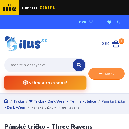
OD
DOPRAVA
ZDARMA
900Kč
CZK
0
0 Kč
Menu
🎲
Náhoda rozhodne!
Trička
🖤 Trička - Dark Wear - Temná kolekce
Pánská trička
- Dark Wear
Pánské tričko - Three Ravens
Pánské tričko - Three Ravens