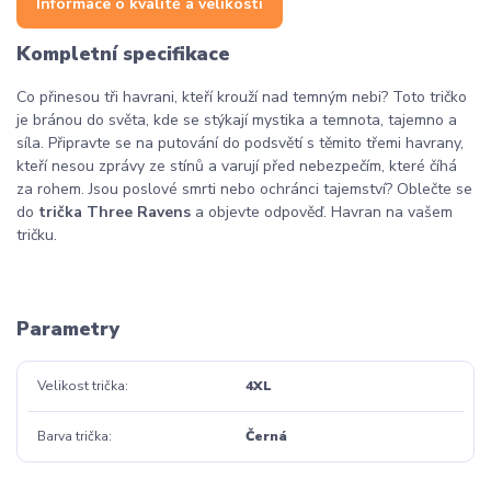
Informace o kvalitě a velikosti
Kompletní specifikace
Co přinesou tři havrani, kteří krouží nad temným nebi? Toto tričko
je bránou do světa, kde se stýkají mystika a temnota, tajemno a
síla. Připravte se na putování do podsvětí s těmito třemi havrany,
kteří nesou zprávy ze stínů a varují před nebezpečím, které číhá
za rohem. Jsou poslové smrti nebo ochránci tajemství? Oblečte se
do
trička Three Ravens
a objevte odpověď. Havran na vašem
tričku.
Vrána
Parametry
Velikost trička
4XL
Barva trička
Černá