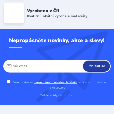
Vyrobeno v ČR
Kvalitní lokální výroba a materiály
Nepropásněte novinky, akce a slevy!
Přihlásit se
Souhlasím se
zpracováním osobních údajů
za účelem rozesílky
newsletteru.
Můžete se kdykoli odhlásit.