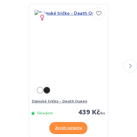
Dámské tričko - Death Queen
Pánské tričk
439 Kč
Skladem
/
ks
Skladem
Zvolit variantu
Z