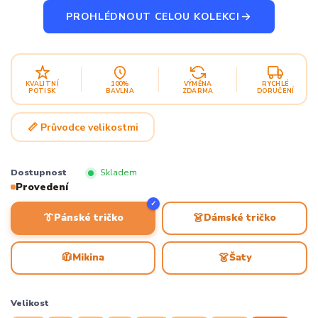
PROHLÉDNOUT CELOU KOLEKCI
KVALITNÍ
100%
VÝMĚNA
RYCHLÉ
POTISK
BAVLNA
ZDARMA
DORUČENÍ
📏 Průvodce velikostmi
Dostupnost
Skladem
Provedení
✓
👔
👗
Pánské tričko
Dámské tričko
🧥
👗
Mikina
Šaty
Velikost