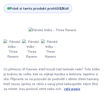
Právě si tento produkt prohlíží
13
lidí
Co přinesou tři havrani, kteří krouží nad temným nebi? Toto tričko
je bránou do světa, kde se stýkají mystika a temnota, tajemno a
síla. Připravte se na putování do podsvětí s těmito třemi havrany,
kteří nesou zprávy ze stínů a varují před nebezpečím, které číhá
za rohem. Jsou poslové smrti nebo och...
celý popis