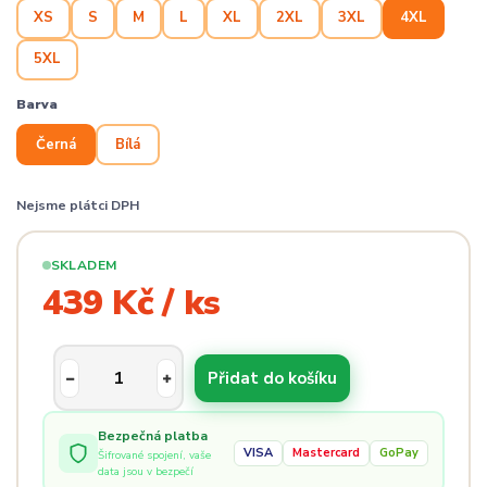
XS
S
M
L
XL
2XL
3XL
4XL
5XL
Barva
Černá
Bílá
Nejsme plátci DPH
SKLADEM
439 Kč / ks
Přidat do košíku
Bezpečná platba
VISA
Mastercard
GoPay
Šifrované spojení, vaše
data jsou v bezpečí