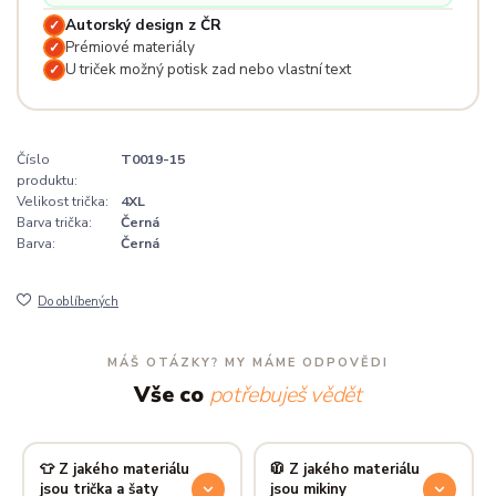
Autorský design z ČR
✓
Prémiové materiály
✓
U triček možný potisk zad nebo vlastní text
✓
Číslo
T0019-15
produktu:
Velikost trička:
4XL
Barva trička:
Černá
Barva:
Černá
Do oblíbených
MÁŠ OTÁZKY? MY MÁME ODPOVĚDI
Vše co
potřebuješ vědět
👕 Z jakého materiálu
🧥 Z jakého materiálu
jsou trička a šaty
jsou mikiny