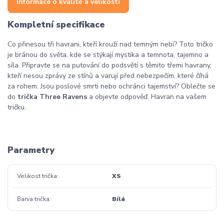
Informace o kvalitě a velikosti
Kompletní specifikace
Co přinesou tři havrani, kteří krouží nad temným nebi? Toto tričko
je bránou do světa, kde se stýkají mystika a temnota, tajemno a
síla. Připravte se na putování do podsvětí s těmito třemi havrany,
kteří nesou zprávy ze stínů a varují před nebezpečím, které číhá
za rohem. Jsou poslové smrti nebo ochránci tajemství? Oblečte se
do
trička Three Ravens
a objevte odpověď. Havran na vašem
tričku.
Vrána
Parametry
Velikost trička
XS
Barva trička
Bílá