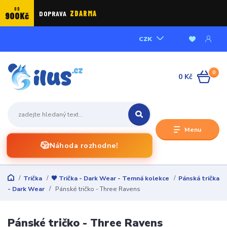
OD
DOPRAVA
ZDARMA
900Kč
CZK
0
0 Kč
Menu
🎲
Náhoda rozhodne!
Trička
🖤 Trička - Dark Wear - Temná kolekce
Pánská trička
- Dark Wear
Pánské tričko - Three Ravens
Pánské tričko - Three Ravens