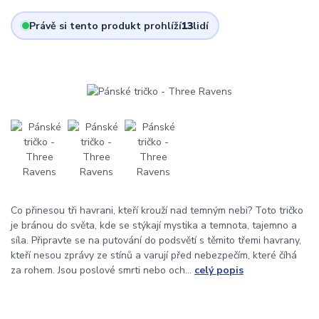
Právě si tento produkt prohlíží
13
lidí
Co přinesou tři havrani, kteří krouží nad temným nebi? Toto tričko
je bránou do světa, kde se stýkají mystika a temnota, tajemno a
síla. Připravte se na putování do podsvětí s těmito třemi havrany,
kteří nesou zprávy ze stínů a varují před nebezpečím, které číhá
za rohem. Jsou poslové smrti nebo och...
celý popis