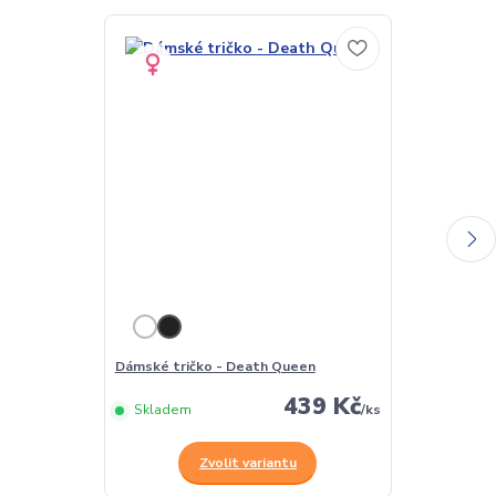
Dámské tričko - Death Queen
Pánské tričk
439 Kč
Skladem
/
ks
Skladem
Zvolit variantu
Z