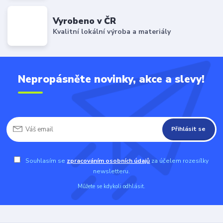
Vyrobeno v ČR
Kvalitní lokální výroba a materiály
Nepropásněte novinky, akce a slevy!
Přihlásit se
Souhlasím se
zpracováním osobních údajů
za účelem rozesílky
newsletteru.
Můžete se kdykoli odhlásit.