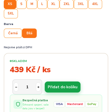
XS
S
M
L
XL
2XL
3XL
4XL
5XL
Barva
Černá
Bílá
Nejsme plátci DPH
SKLADEM
439 Kč / ks
Přidat do košíku
Bezpečná platba
VISA
Mastercard
GoPay
Šifrované spojení, vaše
data jsou v bezpečí