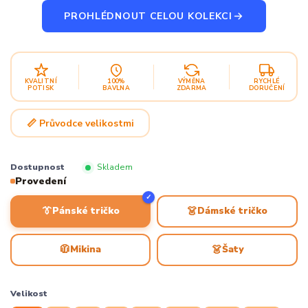
PROHLÉDNOUT CELOU KOLEKCI
KVALITNÍ
100%
VÝMĚNA
RYCHLÉ
POTISK
BAVLNA
ZDARMA
DORUČENÍ
📏 Průvodce velikostmi
Dostupnost
Skladem
Provedení
✓
👔
👗
Pánské tričko
Dámské tričko
🧥
👗
Mikina
Šaty
Velikost