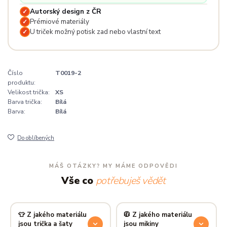
Autorský design z ČR
✓
Prémiové materiály
✓
U triček možný potisk zad nebo vlastní text
✓
Číslo
T0019-2
produktu:
Velikost trička:
XS
Barva trička:
Bílá
Barva:
Bílá
Do oblíbených
MÁŠ OTÁZKY? MY MÁME ODPOVĚDI
Vše co
potřebuješ vědět
👕 Z jakého materiálu
🧥 Z jakého materiálu
jsou trička a šaty
jsou mikiny