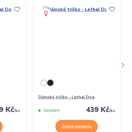
Dámské tričko - Lethal Dog
9 Kč
439 Kč
Skladem
/
ks
/
ks
Zvolit variantu