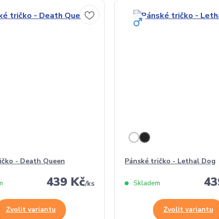
ičko - Death Queen
Pánské tričko - Lethal Dog
439 Kč
43
m
Skladem
/
ks
Zvolit variantu
Zvolit variantu