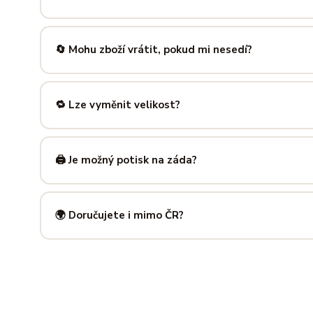
Nabízíme velikosti XS až 5XL, takže si vybere opravdu každ
výše — najdeš tam přesné míry v cm a výběr velikosti bud
🔄 Mohu zboží vrátit, pokud mi nesedí?
Samozřejmě. Máš plných
14 dní na vrácení
bez udání dův
info@ilus.cz
a vše vyřídíme rychle a bez komplikací.
🔁 Lze vyměnit velikost?
Standardně výměnu nenabízíme, ale víme, že se to stane 
info@ilus.cz
. Většinou společně najdeme řešení, které vás
🖨️ Je možný potisk na záda?
Ano! Potisk zad je možný u většiny našich produktů — skvě
kousky. Napiš nám předem na
info@ilus.cz
a domluvíme s
🌍 Doručujete i mimo ČR?
Standardně doručujeme do
České republiky a Slovensk
mnoha dalších zemí doručujeme po předchozí domluvě.