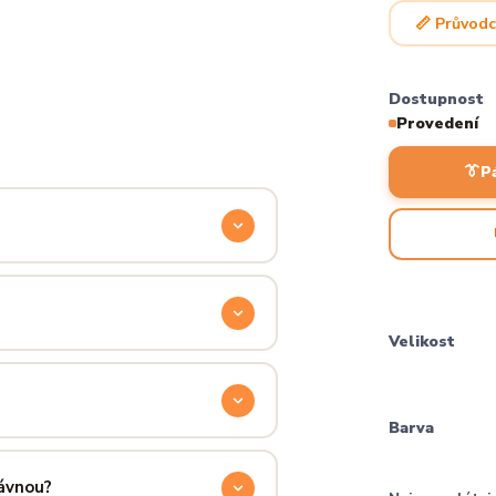
📏 Průvodc
Dostupnost
Provedení
👔
P
odyšnou a odolnou. Produkt si
ocítíš hned při prvním oblečení.
Velikost
příjemně hřejivá, pevná a zároveň
aném praní.
Barva
ručení přes PPL, GLS nebo Českou
 u sebe už za pár dní.
rávnou?