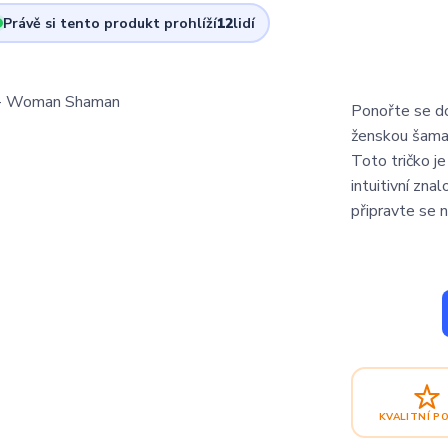
Právě si tento produkt prohlíží
12
lidí
Ponořte se do
ženskou šamank
Toto tričko je
intuitivní zna
připravte se n
KVALITNÍ P