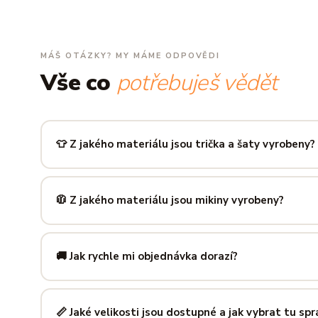
MÁŠ OTÁZKY? MY MÁME ODPOVĚDI
Vše co
potřebuješ vědět
👕 Z jakého materiálu jsou trička a šaty vyrobeny?
Používáme prémiovou 100% bavlnu — měkkou na dotek, pr
zachová tvar i barvu i po desítkách praní. Kvalita, kterou p
🧥 Z jakého materiálu jsou mikiny vyrobeny?
Mikiny šijeme ze směsi
80 % bavlny a 20 % polyesteru
— 
prodyšná kombinace, která si dlouho drží tvar i po opakov
🚚 Jak rychle mi objednávka dorazí?
Mimo sezónu balíme a odesíláme do 3 pracovních dní. Do
poštu trvá obvykle 1–3 pracovní dny — zboží tak můžeš mít
📏 Jaké velikosti jsou dostupné a jak vybrat tu sp