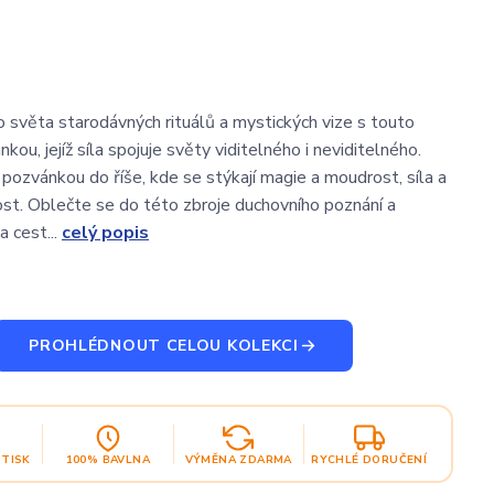
 světa starodávných rituálů a mystických vize s touto
ou, jejíž síla spojuje světy viditelného i neviditelného.
 pozvánkou do říše, kde se stýkají magie a moudrost, síla a
lost. Oblečte se do této zbroje duchovního poznání a
a cest...
celý popis
PROHLÉDNOUT CELOU KOLEKCI
OTISK
100% BAVLNA
VÝMĚNA ZDARMA
RYCHLÉ DORUČENÍ