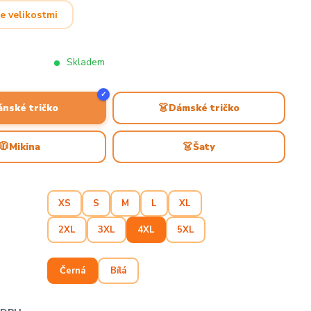
e velikostmi
Skladem
✓
👗
ánské tričko
Dámské tričko
🧥
👗
Mikina
Šaty
XS
S
M
L
XL
2XL
3XL
4XL
5XL
Černá
Bílá