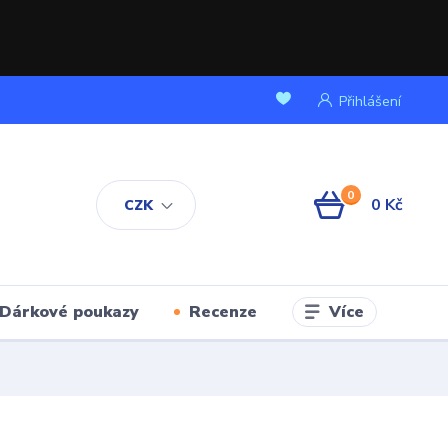
Přihlášení
0
0 Kč
CZK
Více
Dárkové poukazy
Recenze