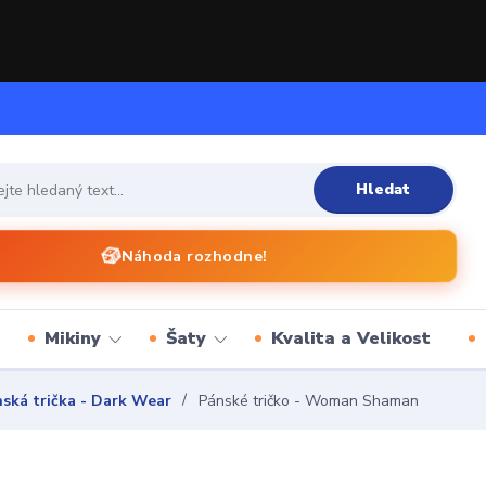
Hledat
🎲
Náhoda rozhodne!
Mikiny
Šaty
Kvalita a Velikost
ská trička - Dark Wear
Pánské tričko - Woman Shaman