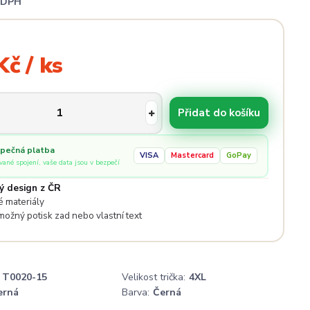
i DPH
Kč / ks
Přidat do košíku
pečná platba
VISA
Mastercard
GoPay
ované spojení, vaše data jsou v bezpečí
ý design z ČR
 materiály
 možný potisk zad nebo vlastní text
T0020-15
Velikost trička:
4XL
erná
Barva:
Černá