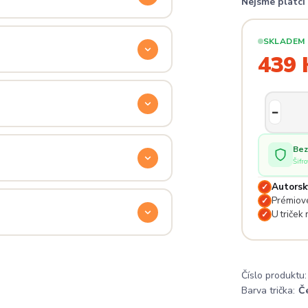
Nejsme plátc
ý. Klikni na
Průvodce velikostmi
e hračka.
SKLADEM
439 
odu. Stačí nás kontaktovat na
— proto se nebojte napsat na
 potěší.
Bez
Šifr
Autorsk
✓
lé pro originální dárky nebo párové
Prémiové
✓
e na detailech.
U triček
✓
a
. Jsi odjinud? Napiš nám — do
Číslo produktu:
Barva trička:
Č