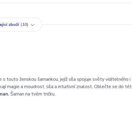
jící zboží
10
s touto ženskou šamankou, jejíž síla spojuje světy viditelného i
ají magie a moudrost, síla a intuitivní znalost. Oblečte se do té
man.
Šaman na tvém tričku.