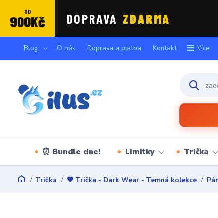
OD
DOPRAVA
ZDARMA
900Kč
Blog
O nás
Doprava a platba
Kontakt
Více
⏰ Bundle dne!
Limitky
Trička
Trička
🖤 Trička - Dark Wear - Temná kolekce
Pán