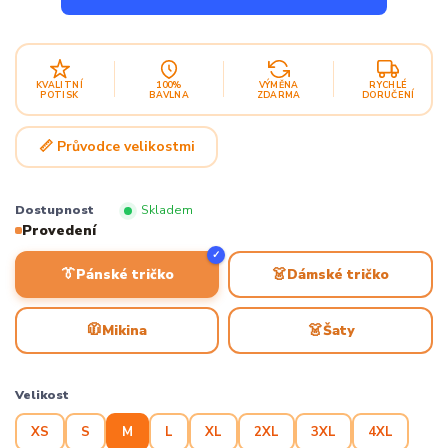
KVALITNÍ
100%
VÝMĚNA
RYCHLÉ
POTISK
BAVLNA
ZDARMA
DORUČENÍ
📏 Průvodce velikostmi
Dostupnost
Skladem
Provedení
✓
👔
👗
Pánské tričko
Dámské tričko
🧥
👗
Mikina
Šaty
Velikost
XS
S
M
L
XL
2XL
3XL
4XL