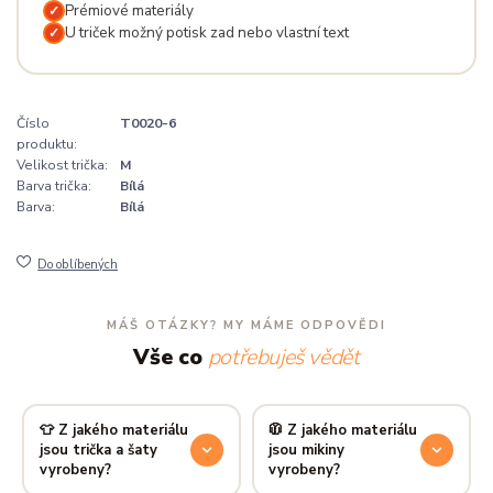
Prémiové materiály
✓
U triček možný potisk zad nebo vlastní text
✓
Číslo
T0020-6
produktu:
Velikost trička:
M
Barva trička:
Bílá
Barva:
Bílá
Do oblíbených
MÁŠ OTÁZKY? MY MÁME ODPOVĚDI
Vše co
potřebuješ vědět
👕 Z jakého materiálu
🧥 Z jakého materiálu
jsou trička a šaty
jsou mikiny
vyrobeny?
vyrobeny?