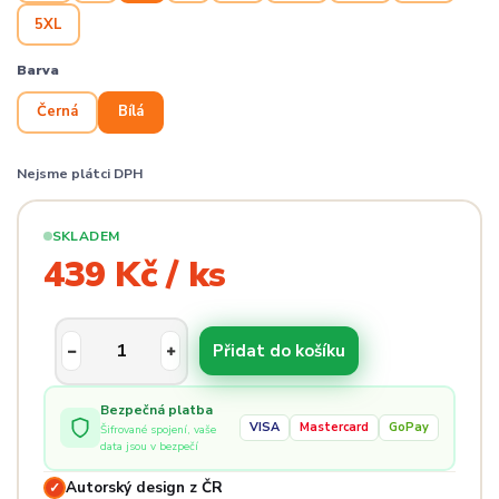
5XL
Barva
Černá
Bílá
Nejsme plátci DPH
SKLADEM
439 Kč / ks
Přidat do košíku
Bezpečná platba
VISA
Mastercard
GoPay
Šifrované spojení, vaše
data jsou v bezpečí
Autorský design z ČR
✓