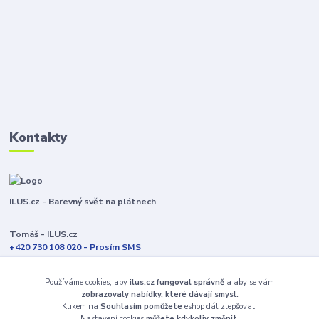
Kontakty
ILUS.cz - Barevný svět na plátnech
Tomáš - ILUS.cz
+420 730 108 020 - Prosím SMS
Jsme většinu času ve výrobě
Používáme cookies, aby
ilus.cz fungoval správně
a aby se vám
info@ilus.cz
zobrazovaly nabídky, které dávají smysl.
Klikem na
Souhlasím pomůžete
eshop dál zlepšovat.
Nastavení cookies
můžete kdykoliv změnit.