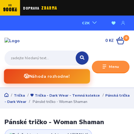
OD
DOPRAVA
ZDARMA
900Kč
CZK
0
0 Kč
Menu
🎲
Náhoda rozhodne!
Trička
🖤 Trička - Dark Wear - Temná kolekce
Pánská trička
- Dark Wear
Pánské tričko - Woman Shaman
Pánské tričko - Woman Shaman