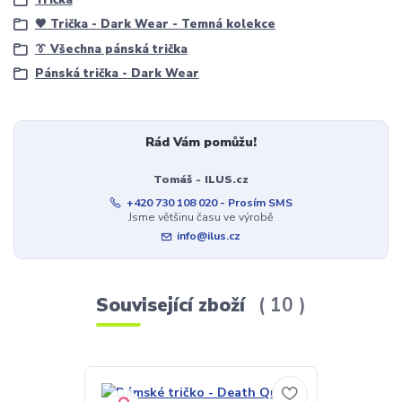
🖤 Trička - Dark Wear - Temná kolekce
👔 Všechna pánská trička
Pánská trička - Dark Wear
Rád Vám pomůžu!
Tomáš - ILUS.cz
+420 730 108 020 - Prosím SMS
Jsme většinu času ve výrobě
info@ilus.cz
Související zboží
10