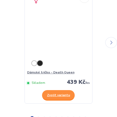
Dámské tričko - Death Queen
Pánské tričk
439 Kč
Skladem
/
ks
Skladem
Zvolit variantu
Z