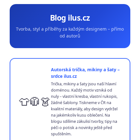
Blog ilus.cz
Tvorba, styl a příběhy za každým designem – přímo
od autorů
Autorská trička, mikiny a šaty –
srdce ilus.cz
Trička, mikiny a šaty jsou naší hlavní
doménou. Každý motiv vzniká od
nuly – vlastní kresba, vlastní rukopis,
👕🧥👗
žádné šablony. Tiskneme v ČR na
kvalitní materiály, aby design vydržel
na jakémkoliv kusu oblečení. Na
blogu sdílíme zákulisí tvorby, tipy na
péči o potisk a novinky ještě před
spuštěním.