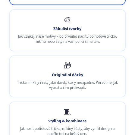
🎨
Zákulisí tvorby
Jak vznikají naše motivy – od prvního náčrtu po hotové tričko,
mikinu nebo šaty na vaší polici či na těle.
🎁
Originální dárky
Trička, mikiny i šaty jako dárek, který nezapadne. Poradíme, jak
vybrat a čím překvapit.
🧵
Styling & kombinace
Jak nosit potisková trička, mikiny i šaty, aby vynikl design a
sedělo to i na běžný den.