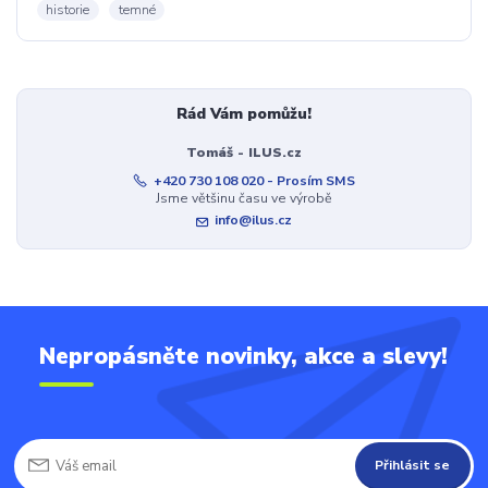
historie
temné
Rád Vám pomůžu!
Tomáš - ILUS.cz
+420 730 108 020 - Prosím SMS
Jsme většinu času ve výrobě
info@ilus.cz
Nepropásněte novinky, akce a slevy!
Přihlásit se