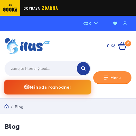
OD
DOPRAVA
ZDARMA
900Kč
CZK
0
0 Kč
Menu
🎲
Náhoda rozhodne!
Blog
Blog