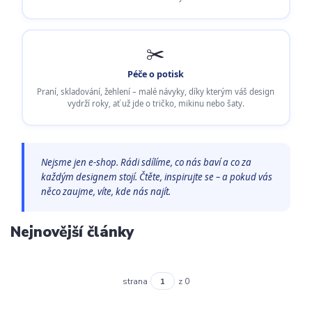
✂️
Péče o potisk
Praní, skladování, žehlení – malé návyky, díky kterým váš design
vydrží roky, ať už jde o tričko, mikinu nebo šaty.
Nejsme jen e-shop. Rádi sdílíme, co nás baví a co za
každým designem stojí. Čtěte, inspirujte se – a pokud vás
něco zaujme, víte, kde nás najít.
Nejnovější články
strana
z 0