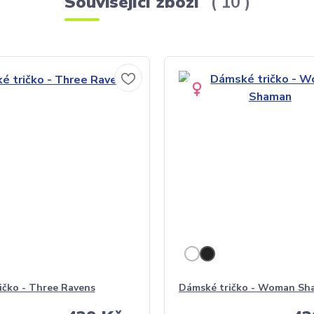
Související zboží
10
ičko - Three Ravens
Dámské tričko - Woman Sh