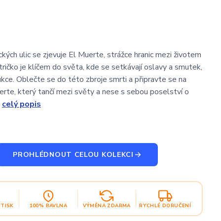
kých ulic se zjevuje El Muerte, strážce hranic mezi životem
tričko je klíčem do světa, kde se setkávají oslavy a smutek,
ukce. Oblečte se do této zbroje smrti a připravte se na
erte, který tančí mezi světy a nese s sebou poselství o
.
celý popis
PROHLÉDNOUT CELOU KOLEKCI
OTISK
100% BAVLNA
VÝMĚNA ZDARMA
RYCHLÉ DORUČENÍ