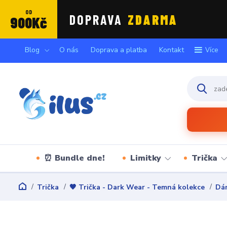
OD
DOPRAVA
ZDARMA
900Kč
Blog
O nás
Doprava a platba
Kontakt
Více
⏰ Bundle dne!
Limitky
Trička
Trička
🖤 Trička - Dark Wear - Temná kolekce
Dám