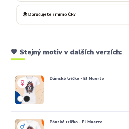
Ano! Potisk zad je možný u většiny našich produktů — skvě
kousky. Napiš nám předem na
info@ilus.cz
a domluvíme s
🌍 Doručujete i mimo ČR?
Standardně doručujeme do
České republiky a Slovensk
mnoha dalších zemí doručujeme po předchozí domluvě.
🖤 Stejný motiv v dalších verzích:
Dámské tričko - El Muerte
Pánské tričko - El Muerte