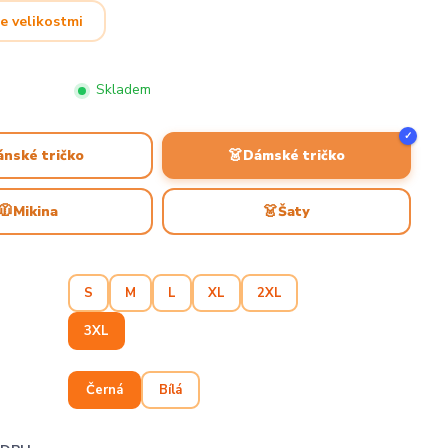
e velikostmi
Skladem
✓
👗
ánské tričko
Dámské tričko
🧥
👗
Mikina
Šaty
S
M
L
XL
2XL
3XL
Černá
Bílá