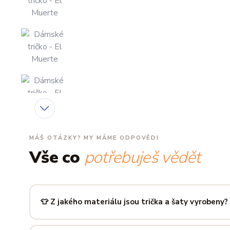
MÁŠ OTÁZKY? MY MÁME ODPOVĚDI
Vše co
potřebuješ vědět
👕 Z jakého materiálu jsou trička a šaty vyrobeny?
Používáme prémiovou 100% bavlnu — měkkou na dotek, pr