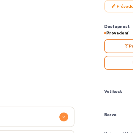
📏 Průvodc
Dostupnost
Provedení
👔
P
Velikost
Barva
odyšnou a odolnou. Produkt si