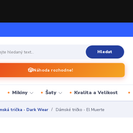
Hledat
🎲
Náhoda rozhodne!
Mikiny
Šaty
Kvalita a Velikost
ská trička - Dark Wear
Dámské tričko - El Muerte