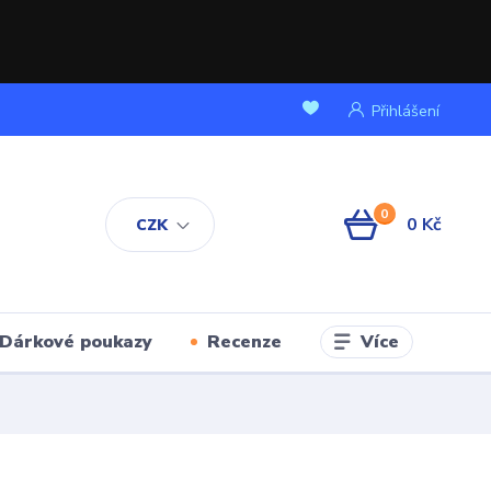
Přihlášení
0
0 Kč
CZK
Více
Dárkové poukazy
Recenze