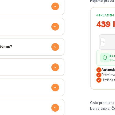
Nejsme plátc
ocítíš hned při prvním oblečení.
SKLADEM
příjemně hřejivá, pevná a zároveň
439 
aném praní.
ručení přes PPL, GLS nebo Českou
 u sebe už za pár dní.
rávnou?
Bez
ý. Klikni na
Průvodce velikostmi
Šifr
e hračka.
Autorsk
✓
Prémiové
✓
odu. Stačí nás kontaktovat na
U triček
✓
— proto se nebojte napsat na
Číslo produktu:
 potěší.
Barva trička:
Č