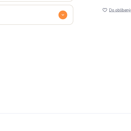
lé pro originální dárky nebo párové
Do oblíbený
e na detailech.
a
. Jsi odjinud? Napiš nám — do