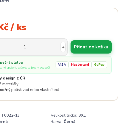
i DPH
Kč / ks
Přidat do košíku
pečná platba
VISA
Mastercard
GoPay
ované spojení, vaše data jsou v bezpečí
ý design z ČR
 materiály
 možný potisk zad nebo vlastní text
T0022-13
Velikost trička:
3XL
erná
Barva:
Černá