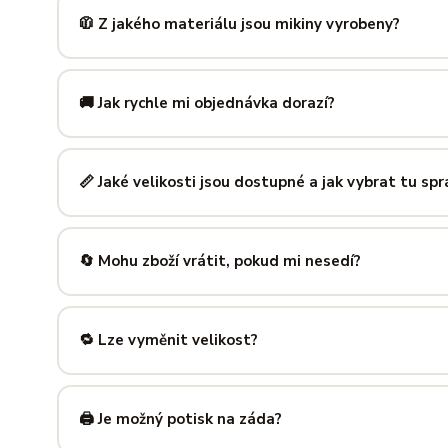
zachová tvar i barvu i po desítkách praní. Kvalita, kterou p
🧥 Z jakého materiálu jsou mikiny vyrobeny?
Mikiny šijeme ze směsi
80 % bavlny a 20 % polyesteru
— 
prodyšná kombinace, která si dlouho drží tvar i po opakov
🚚 Jak rychle mi objednávka dorazí?
Mimo sezónu balíme a odesíláme do 3 pracovních dní. Do
poštu trvá obvykle 1–3 pracovní dny — zboží tak můžeš mít
📏 Jaké velikosti jsou dostupné a jak vybrat tu sp
Nabízíme velikosti XS až 5XL, takže si vybere opravdu každ
výše — najdeš tam přesné míry v cm a výběr velikosti bud
🔄 Mohu zboží vrátit, pokud mi nesedí?
Samozřejmě. Máš plných
14 dní na vrácení
bez udání dův
info@ilus.cz
a vše vyřídíme rychle a bez komplikací.
🔁 Lze vyměnit velikost?
Standardně výměnu nenabízíme, ale víme, že se to stane 
info@ilus.cz
. Většinou společně najdeme řešení, které vás
🖨️ Je možný potisk na záda?