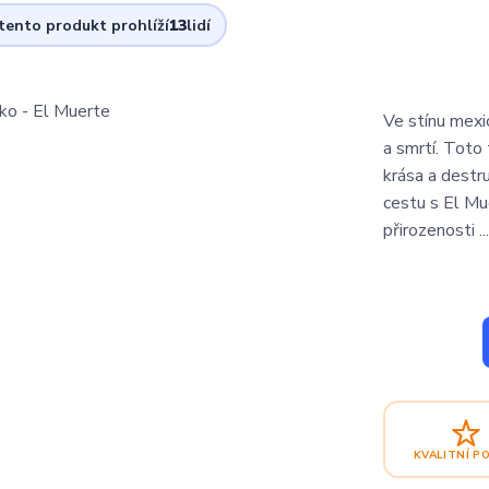
 tento produkt prohlíží
13
lidí
Ve stínu mexic
a smrtí. Toto 
krása a destr
cestu s El Mu
přirozenosti ..
KVALITNÍ P