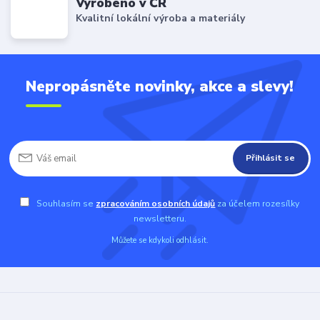
Vyrobeno v ČR
Kvalitní lokální výroba a materiály
Nepropásněte novinky, akce a slevy!
Přihlásit se
Souhlasím se
zpracováním osobních údajů
za účelem rozesílky
newsletteru.
Můžete se kdykoli odhlásit.