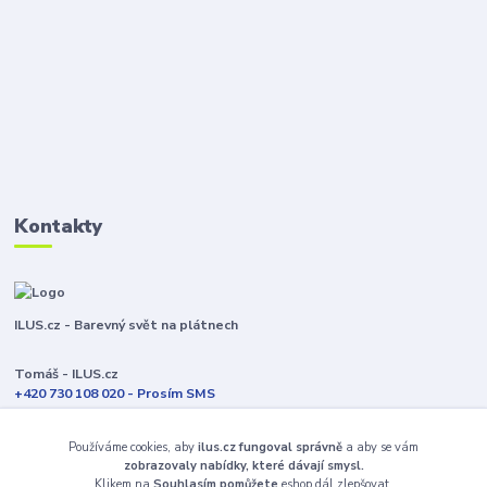
Kontakty
ILUS.cz - Barevný svět na plátnech
Tomáš - ILUS.cz
+420 730 108 020 - Prosím SMS
Jsme většinu času ve výrobě
Používáme cookies, aby
ilus.cz fungoval správně
a aby se vám
info@ilus.cz
zobrazovaly nabídky, které dávají smysl.
Klikem na
Souhlasím pomůžete
eshop dál zlepšovat.