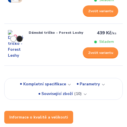
Skladem
Zvolit variantu
439 Kč
Dámské tričko - Forest Leshy
/
ks
Skladem
Zvolit variantu
Kompletní specifikace
Parametry
Související zboží
10
Informace o kvalitě a velikosti