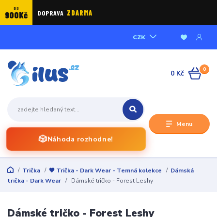
OD
DOPRAVA
ZDARMA
900Kč
CZK
0
0 Kč
Menu
🎲
Náhoda rozhodne!
Trička
🖤 Trička - Dark Wear - Temná kolekce
Dámská
trička - Dark Wear
Dámské tričko - Forest Leshy
Dámské tričko - Forest Leshy