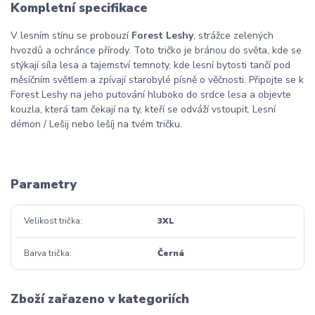
Kompletní specifikace
V lesním stínu se probouzí
Forest Leshy
, strážce zelených
hvozdů a ochránce přírody. Toto tričko je bránou do světa, kde se
stýkají síla lesa a tajemství temnoty, kde lesní bytosti tančí pod
měsíčním světlem a zpívají starobylé písně o věčnosti. Připojte se k
Forest Leshy na jeho putování hluboko do srdce lesa a objevte
kouzla, která tam čekají na ty, kteří se odváží vstoupit. Lesní
démon / Lešij nebo lešíj na tvém tričku.
Parametry
Velikost trička
3XL
Barva trička
Černá
Zboží zařazeno v kategoriích