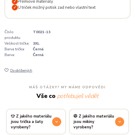
Prémiové materiály
✓
U triček možný potisk zad nebo vlastní text
✓
Číslo
T0021-13
produktu:
Velikost trička:
3XL
Barva trička:
Černá
Barva:
Černá
Do oblíbených
MÁŠ OTÁZKY? MY MÁME ODPOVĚDI
Vše co
potřebuješ vědět
👕 Z jakého materiálu
🧥 Z jakého materiálu
jsou trička a šaty
jsou mikiny
vyrobeny?
vyrobeny?