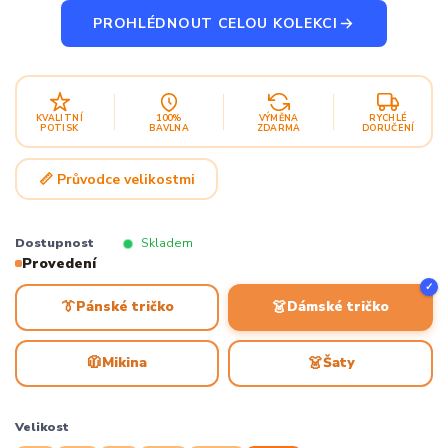
PROHLÉDNOUT CELOU KOLEKCI
KVALITNÍ
100%
VÝMĚNA
RYCHLÉ
POTISK
BAVLNA
ZDARMA
DORUČENÍ
📏 Průvodce velikostmi
Dostupnost
Skladem
Provedení
✓
👔
👗
Pánské tričko
Dámské tričko
🧥
👗
Mikina
Šaty
Velikost