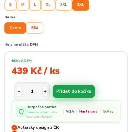
S
M
L
XL
2XL
3XL
Barva
Černá
Bílá
Nejsme plátci DPH
SKLADEM
439 Kč / ks
Přidat do košíku
Bezpečná platba
VISA
Mastercard
GoPay
Šifrované spojení, vaše
data jsou v bezpečí
Autorský design z ČR
✓