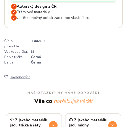
Autorský design z ČR
✓
Prémiové materiály
✓
U triček možný potisk zad nebo vlastní text
✓
Číslo
T0021-5
produktu:
Velikost trička:
M
Barva trička:
Černá
Barva:
Černá
Do oblíbených
MÁŠ OTÁZKY? MY MÁME ODPOVĚDI
Vše co
potřebuješ vědět
👕 Z jakého materiálu
🧥 Z jakého materiálu
jsou trička a šaty
jsou mikiny