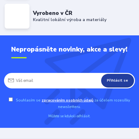
Vyrobeno v ČR
Kvalitní lokální výroba a materiály
Nepropásněte novinky, akce a slevy!
Přihlásit se
Souhlasím se
zpracováním osobních údajů
za účelem rozesílky
newsletteru.
Můžete se kdykoli odhlásit.