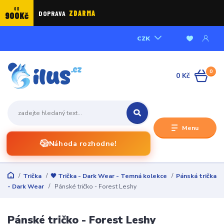
OD
DOPRAVA
ZDARMA
900Kč
CZK
0
0 Kč
Menu
🎲
Náhoda rozhodne!
Trička
🖤 Trička - Dark Wear - Temná kolekce
Pánská trička
- Dark Wear
Pánské tričko - Forest Leshy
Pánské tričko - Forest Leshy