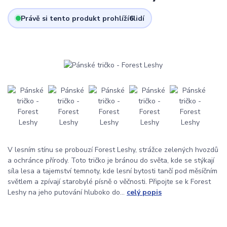
Právě si tento produkt prohlíží
6
lidí
V lesním stínu se probouzí Forest Leshy, strážce zelených hvozdů
a ochránce přírody. Toto tričko je bránou do světa, kde se stýkají
síla lesa a tajemství temnoty, kde lesní bytosti tančí pod měsíčním
světlem a zpívají starobylé písně o věčnosti. Připojte se k Forest
Leshy na jeho putování hluboko do...
celý popis