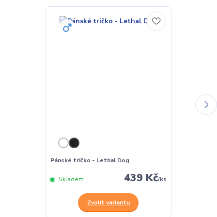
Pánské tričko - Lethal Dog
Dámské tričko
439 Kč
Skladem
/
ks
Skladem
Zvolit variantu
Z