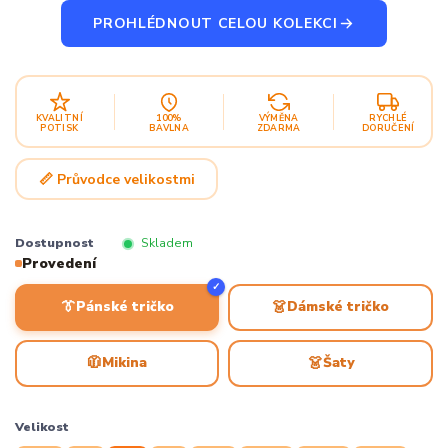
PROHLÉDNOUT CELOU KOLEKCI
KVALITNÍ
100%
VÝMĚNA
RYCHLÉ
POTISK
BAVLNA
ZDARMA
DORUČENÍ
📏 Průvodce velikostmi
Dostupnost
Skladem
Provedení
✓
👔
👗
Pánské tričko
Dámské tričko
🧥
👗
Mikina
Šaty
Velikost