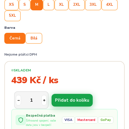
XS
S
M
L
XL
2XL
3XL
4XL
5XL
Barva
Černá
Bílá
Nejsme plátci DPH
SKLADEM
439 Kč / ks
Přidat do košíku
Bezpečná platba
VISA
Mastercard
GoPay
Šifrované spojení, vaše
data jsou v bezpečí