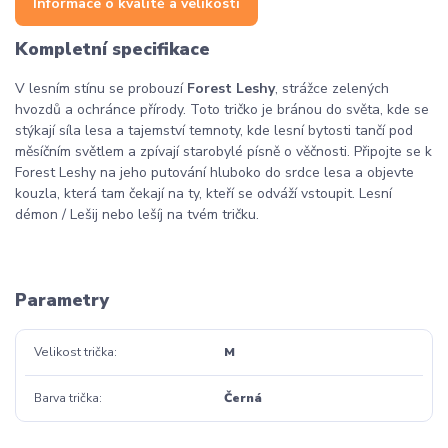
Informace o kvalitě a velikosti
Kompletní specifikace
V lesním stínu se probouzí
Forest Leshy
, strážce zelených
hvozdů a ochránce přírody. Toto tričko je bránou do světa, kde se
stýkají síla lesa a tajemství temnoty, kde lesní bytosti tančí pod
měsíčním světlem a zpívají starobylé písně o věčnosti. Připojte se k
Forest Leshy na jeho putování hluboko do srdce lesa a objevte
kouzla, která tam čekají na ty, kteří se odváží vstoupit. Lesní
démon / Lešij nebo lešíj na tvém tričku.
Parametry
Velikost trička
M
Barva trička
Černá